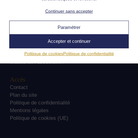
Formations
Continuer sans accepter
Prochains examens
Formateurs
Paramétrer
Informations
Accepter et continuer
Règlement intérieur
Politique de cookies
Politique de confidentialité
Charte des praticiens
Statuts de l’association
Accès
Contact
Plan du site
Politique de confidentialité
Mentions légales
Politique de cookies (UE)