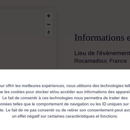
Informations 
Lieu de l'évènemen
Rocamadour, France
Numéro de télépho
06 71 46 15 82
ur offrir les meilleures expériences, nous utilisons des technologies tel
e les cookies pour stocker et/ou accéder aux informations des apparei
Adresse e-mail
Le fait de consentir à ces technologies nous permettra de traiter des
nnées telles que le comportement de navigation ou les ID uniques sur
petitpas.catherine
ite. Le fait de ne pas consentir ou de retirer son consentement peut avo
un effet négatif sur certaines caractéristiques et fonctions.