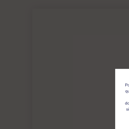
Po
qu
do
s