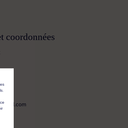
et coordonnées
t
ne
les
ls.
 ce
@gmail.com
ir