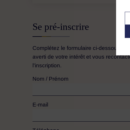
Se pré-inscrire
Complétez le formulaire ci-dessous. Le
averti de votre intérêt et vous recontact
l'inscription.
Nom / Prénom
E-mail