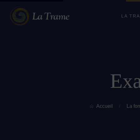
LA TR
Exa
Accueil
/
La fo