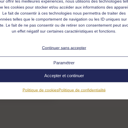
ur offrir les meilleures expériences, nous utilisons des technologies tel
Informations 
e les cookies pour stocker et/ou accéder aux informations des apparei
Le fait de consentir à ces technologies nous permettra de traiter des
Lieu de l'évènemen
nnées telles que le comportement de navigation ou les ID uniques sur
ite. Le fait de ne pas consentir ou de retirer son consentement peut avo
Metz, France
un effet négatif sur certaines caractéristiques et fonctions.
Numéro de télépho
Continuer sans accepter
06 80 02 13 57
Paramétrer
Adresse e-mail
francoise.reibel@g
Accepter et continuer
Politique de cookies
Politique de confidentialité